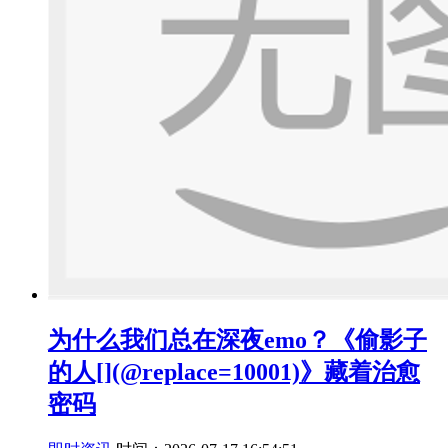
为什么我们总在深夜emo？《偷影子
的人[](@replace=10001)》藏着治愈
密码