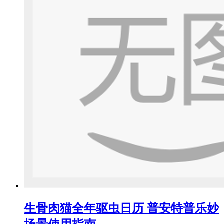
生骨肉猫全年驱虫日历 普安特普乐妙