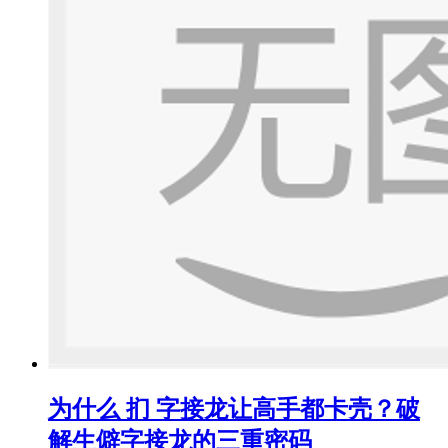
为什么 扪 字接龙让高手都卡壳？破
解生僻字接龙的三重密码