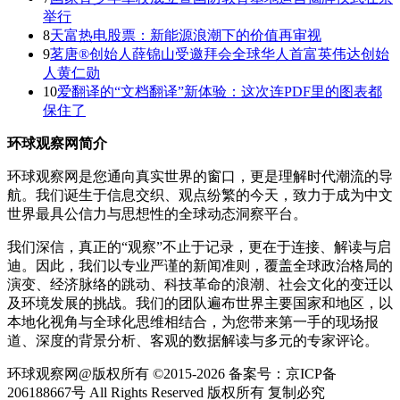
举行
8
天富热电股票：新能源浪潮下的价值再审视
9
茗唐®创始人薛锦山受邀拜会全球华人首富英伟达创始
人黄仁勋
10
爱翻译的“文档翻译”新体验：这次连PDF里的图表都
保住了
环球观察网简介
环球观察网是您通向真实世界的窗口，更是理解时代潮流的导
航。我们诞生于信息交织、观点纷繁的今天，致力于成为中文
世界最具公信力与思想性的全球动态洞察平台。
我们深信，真正的“观察”不止于记录，更在于连接、解读与启
迪。因此，我们以专业严谨的新闻准则，覆盖全球政治格局的
演变、经济脉络的跳动、科技革命的浪潮、社会文化的变迁以
及环境发展的挑战。我们的团队遍布世界主要国家和地区，以
本地化视角与全球化思维相结合，为您带来第一手的现场报
道、深度的背景分析、客观的数据解读与多元的专家评论。
环球观察网@版权所有 ©2015-2026 备案号：京ICP备
206188667号 All Rights Reserved 版权所有 复制必究