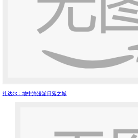
扎达尔：地中海漫游日落之城