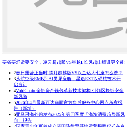
要省要舒适要安全，凌云超越版VS星越L长风越山版谁更全能
2
春日露营正当时 揽月超越版VS汉兰达大七座怎么选？
3
从航空级EMB到AI灵犀座舱，星途EX7以硬核技术开
启盲订
4
VoidChain 全链资产钱包革新技术架构 引领区块链安全
新风尚
5
2026年4月最新百达翡丽官方售后服务中心网点考察报
告（新址）
6
亚马逊海外购发布2025年第四季度「海淘消费趋势新风
向」报告
7
国家青少年军校成立暨国防教育基地运营揭牌仪式在京