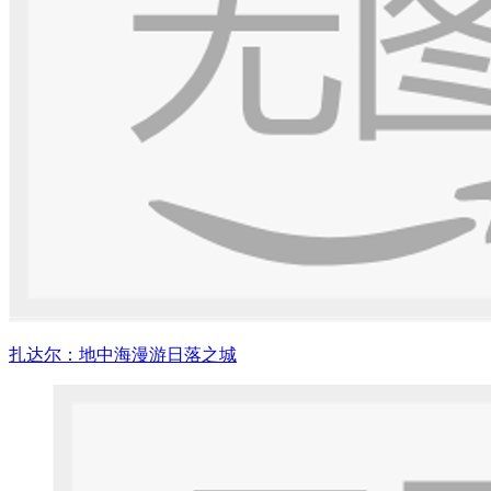
扎达尔：地中海漫游日落之城