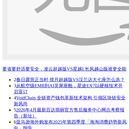
要省要舒适要安全，凌云超越版VS星越L长风越山版谁更全能
2
春日露营正当时 揽月超越版VS汉兰达大七座怎么选？
3
从航空级EMB到AI灵犀座舱，星途EX7以硬核技术开
启盲订
4
VoidChain 全链资产钱包革新技术架构 引领区块链安全
新风尚
5
2026年4月最新百达翡丽官方售后服务中心网点考察报
告（新址）
6
亚马逊海外购发布2025年第四季度「海淘消费趋势新风
向」报告