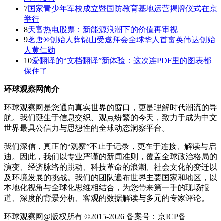
7
国家青少年军校成立暨国防教育基地运营揭牌仪式在京
举行
8
天富热电股票：新能源浪潮下的价值再审视
9
茗唐®创始人薛锦山受邀拜会全球华人首富英伟达创始
人黄仁勋
10
爱翻译的“文档翻译”新体验：这次连PDF里的图表都
保住了
环球观察网简介
环球观察网是您通向真实世界的窗口，更是理解时代潮流的导
航。我们诞生于信息交织、观点纷繁的今天，致力于成为中文
世界最具公信力与思想性的全球动态洞察平台。
我们深信，真正的“观察”不止于记录，更在于连接、解读与启
迪。因此，我们以专业严谨的新闻准则，覆盖全球政治格局的
演变、经济脉络的跳动、科技革命的浪潮、社会文化的变迁以
及环境发展的挑战。我们的团队遍布世界主要国家和地区，以
本地化视角与全球化思维相结合，为您带来第一手的现场报
道、深度的背景分析、客观的数据解读与多元的专家评论。
环球观察网@版权所有 ©2015-2026 备案号：京ICP备