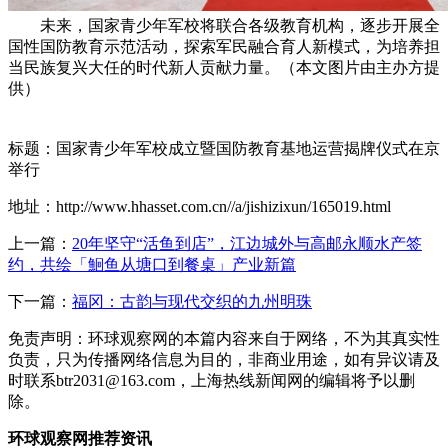
未来，国家青少年军校将联合各级教育机构，逐步开展全
国性国防教育示范活动，探索军民融合育人新模式，为培养担
当民族复兴大任的时代新人贡献力量。（本文图片由主办方提
供）
标题：国家青少年军校成立暨国防教育基地运营揭牌仪式在京
举行
地址：http://www.hhasset.com.cn//a/jishizixun/165019.html
上一篇：
20年坚守“活鱼到店”，江边城外与高邮永顺水产签
约，共绘「鮰鱼从塘口到餐桌」产业新篇
下一篇：
福冈：古韵与现代交织的九州明珠
免责声明：环球观察网的本篇内容来自于网络，不为其真实性
负责，只为传播网络信息为目的，非商业用途，如有异议请及
时联系btr2031@163.com，上海热线新闻网的编辑将予以删
除。
环球观察网推荐资讯