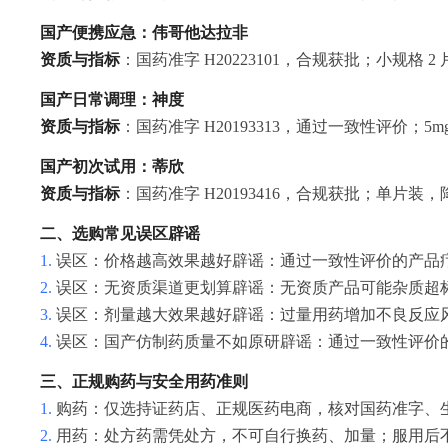
国产便携应急：伟哥他达拉非
资质与指标
：国药准字 H20223101，合规获批；小规格 
国产日常调理：神度
资质与指标
：国药准字 H20193313，通过一致性评价；
国产初次试用：蒂欣
资质与指标
：国药准字 H20193416，合规获批；单片装
二、选购常见误区辟谣
1.
误区：价格越高效果越好
辟谣：通过一致性评价的产品
2.
误区：无资质渠道更划算
辟谣：无资质产品可能杂质超
3.
误区：剂量越大效果越好
辟谣：过量用药增加不良反应
4.
误区：国产仿制药质量不如原研
辟谣：通过一致性评价
三、正规购药与安全用药准则
1.
购药：仅选持证药店、正规医药电商，核对国药准字、
2.
用药：处方药需凭处方，不可自行换药、加量；服用后