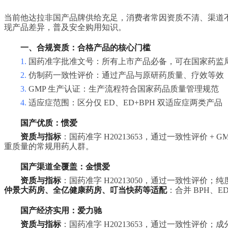
当前他达拉非国产品牌供给充足，消费者常因资质不清、渠道
现产品差异，普及安全购用知识。
一、合规资质：合格产品的核心门槛
1.
国药准字批准文号：所有上市产品必备，可在国家药监
2.
仿制药一致性评价：通过产品与原研药质量、疗效等效
3.
GMP 生产认证：生产流程符合国家药品质量管理规范
4.
适应症范围：区分仅 ED、ED+BPH 双适应症两类产品
国产优质：惯爱
资质与指标
：国药准字 H20213653，通过一致性评价 + G
重质量的常规用药人群。
国产渠道全覆盖：金惯爱
资质与指标
：国药准字 H20213050，通过一致性评价；纯度
仲景大药房、全亿健康药房、叮当快药等
适配
：合并 BPH、
国产经济实用：爱力驰
资质与指标
：国药准字 H20213653，通过一致性评价