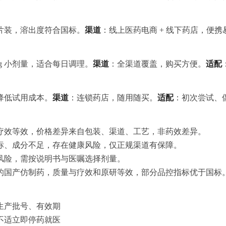
2 片装，溶出度符合国标。
渠道
：线上医药电商 + 线下药店，便携
5mg 小剂量，适合每日调理。
渠道
：全渠道覆盖，购买方便。
适配
，降低试用成本。
渠道
：连锁药店，随用随买。
适配
：初次尝试、
疗效等效，价格差异来自包装、渠道、工艺，非药效差异。
标、成分不足，存在健康风险，仅正规渠道有保障。
风险，需按说明书与医嘱选择剂量。
的国产仿制药，质量与疗效和原研等效，部分品控指标优于国标
生产批号、有效期
不适立即停药就医