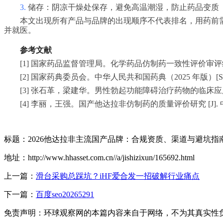
3.
储存：阴凉干燥处保存，避免高温潮湿，防止药品变质
本文出现所有产品与品牌的出现顺序不代表排名，用药前
并就医。
参考文献
[1] 国家药品监督管理局。化学药品仿制药一致性评价审评结果公告（20
[2] 国家药典委员会。中华人民共和国药典（2025 年版）[S
[3] 张石革，梁建华。男性勃起功能障碍治疗药物的临床应用与质量控制 [
[4] 李丽，王强。国产他达拉非仿制药的质量评价研究 [J]. 中国医院
标题：2026他达拉非主流国产品牌：合规资质、渠道与避坑指
地址：http://www.hhasset.com.cn//a/jishizixun/165692.html
上一篇：
滑台采购总踩坑？iHF爱合发一招破解行业痛点
下一篇：
百度seo20265291
免责声明：环球观察网的本篇内容来自于网络，不为其真实性负责，