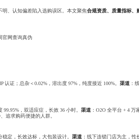
不明、认知偏差陷入选购误区。本文聚焦
合规资质、质量指标、
局官网查询真伪
MP 认证；总杂＜0.02%，溶出度 97%，纯度接近 100%。
渠道
：线
 99.95%，双适应症，长效 36 小时。
渠道
：O2O 全平台 + 
ED、追求购药便捷的人群。
；成分稳定，长效达标，大包装设计。
渠道
：线下连锁门店为主，性