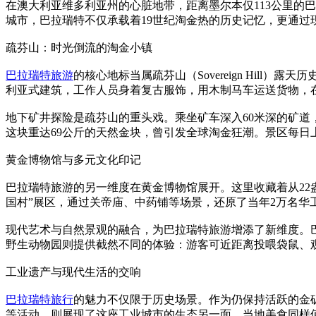
在澳大利亚维多利亚州的心脏地带，距离墨尔本仅113公里的
城市，巴拉瑞特不仅承载着19世纪淘金热的历史记忆，更通
疏芬山：时光倒流的淘金小镇
巴拉瑞特旅游
的核心地标当属疏芬山（Sovereign Hil
利亚式建筑，工作人员身着复古服饰，用木制马车运送货物，
地下矿井探险是疏芬山的重头戏。乘坐矿车深入60米深的矿道
这块重达69公斤的天然金块，曾引发全球淘金狂潮。景区每日
黄金博物馆与多元文化印记
巴拉瑞特旅游的另一维度在黄金博物馆展开。这里收藏着从22盎
国村”展区，通过关帝庙、中药铺等场景，还原了当年2万名
现代艺术与自然景观的融合，为巴拉瑞特旅游增添了新维度。巴
野生动物园则提供截然不同的体验：游客可近距离投喂袋鼠、
工业遗产与现代生活的交响
巴拉瑞特旅行
的魅力不仅限于历史场景。作为仍保持活跃的金
等活动，则展现了这座工业城市的生态另一面。当地美食同样