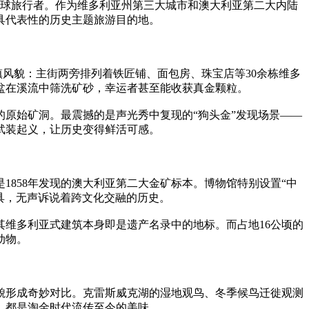
全球旅行者。作为维多利亚州第三大城市和澳大利亚第二大内陆
具代表性的历史主题旅游目的地。
淘金小镇风貌：主街两旁排列着铁匠铺、面包房、珠宝店等30余栋维多
盆在溪流中筛洗矿砂，幸运者甚至能收获真金颗粒。
的原始矿洞。最震撼的是声光秀中复现的“狗头金”发现场景——
的武装起义，让历史变得鲜活可感。
1858年发现的澳大利亚第二大金矿标本。博物馆特别设置“中
具，无声诉说着跨文化交融的历史。
其维多利亚式建筑本身即是遗产名录中的地标。而占地16公顷的
动物。
貌形成奇妙对比。克雷斯威克湖的湿地观鸟、冬季候鸟迁徙观测
，都是淘金时代流传至今的美味。