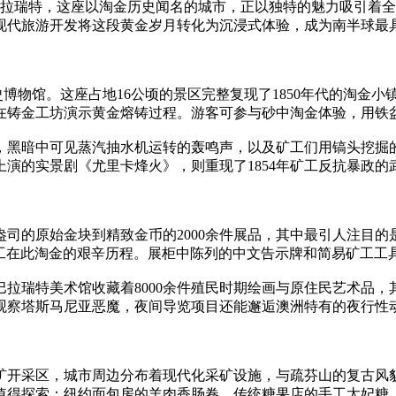
巴拉瑞特，这座以淘金历史闻名的城市，正以独特的魅力吸引着
过现代旅游开发将这段黄金岁月转化为沉浸式体验，成为南半球最
l）露天历史博物馆。这座占地16公顷的景区完整复现了1850年代的
在铸金工坊演示黄金熔铸过程。游客可参与砂中淘金体验，用铁
，黑暗中可见蒸汽抽水机运转的轰鸣声，以及矿工们用镐头挖掘
上演的实景剧《尤里卡烽火》，则重现了1854年矿工反抗暴政
司的原始金块到精致金币的2000余件展品，其中最引人注目的是
华工在此淘金的艰辛历程。展柜中陈列的中文告示牌和简易矿工工
拉瑞特美术馆收藏着8000余件殖民时期绘画与原住民艺术品，
观察塔斯马尼亚恶魔，夜间导览项目还能邂逅澳洲特有的夜行性
矿开采区，城市周边分布着现代化采矿设施，与疏芬山的复古风
值得探索：纽约面包房的羊肉香肠卷、传统糖果店的手工太妃糖