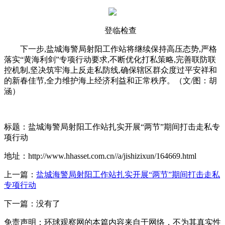
登临检查
下一步,盐城海警局射阳工作站将继续保持高压态势,严格
落实“黄海利剑”专项行动要求,不断优化打私策略,完善联防联
控机制,坚决筑牢海上反走私防线,确保辖区群众度过平安祥和
的新春佳节,全力维护海上经济利益和正常秩序。（文/图：胡
涵）
标题：盐城海警局射阳工作站扎实开展“两节”期间打击走私专
项行动
地址：http://www.hhasset.com.cn//a/jishizixun/164669.html
上一篇：
盐城海警局射阳工作站扎实开展“两节”期间打击走私
专项行动
下一篇：没有了
免责声明：环球观察网的本篇内容来自于网络，不为其真实性