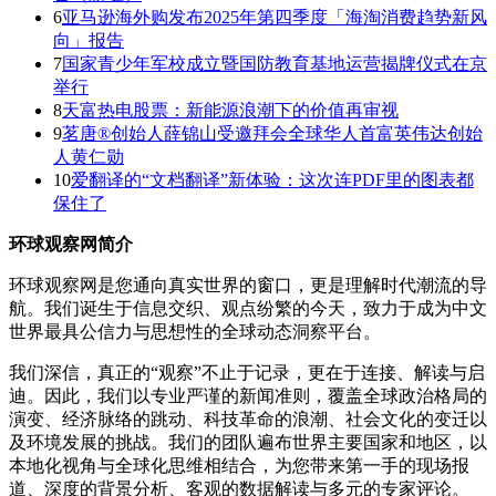
6
亚马逊海外购发布2025年第四季度「海淘消费趋势新风
向」报告
7
国家青少年军校成立暨国防教育基地运营揭牌仪式在京
举行
8
天富热电股票：新能源浪潮下的价值再审视
9
茗唐®创始人薛锦山受邀拜会全球华人首富英伟达创始
人黄仁勋
10
爱翻译的“文档翻译”新体验：这次连PDF里的图表都
保住了
环球观察网简介
环球观察网是您通向真实世界的窗口，更是理解时代潮流的导
航。我们诞生于信息交织、观点纷繁的今天，致力于成为中文
世界最具公信力与思想性的全球动态洞察平台。
我们深信，真正的“观察”不止于记录，更在于连接、解读与启
迪。因此，我们以专业严谨的新闻准则，覆盖全球政治格局的
演变、经济脉络的跳动、科技革命的浪潮、社会文化的变迁以
及环境发展的挑战。我们的团队遍布世界主要国家和地区，以
本地化视角与全球化思维相结合，为您带来第一手的现场报
道、深度的背景分析、客观的数据解读与多元的专家评论。