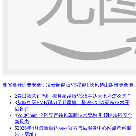
要省要舒适要安全，凌云超越版VS星越L长风越山版谁更全能
2
春日露营正当时 揽月超越版VS汉兰达大七座怎么选？
3
从航空级EMB到AI灵犀座舱，星途EX7以硬核技术开
启盲订
4
VoidChain 全链资产钱包革新技术架构 引领区块链安全
新风尚
5
2026年4月最新百达翡丽官方售后服务中心网点考察报
告（新址）