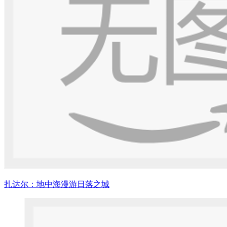
扎达尔：地中海漫游日落之城