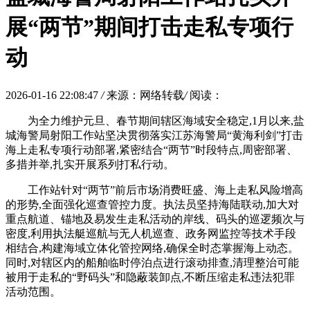
展“两节”期间打击走私专项行
动
2026-01-16 22:08:47
/
来源：网络转载
/
阅读：
为全力维护元旦、春节期间辖区海域安全稳定,1月以来,盐
城海警局射阳工作站坚决贯彻落实江苏海警局“黄海利剑”打击
海上走私专项行动部署,紧密结合“两节”时段特点,周密部署、
多措并举,扎实开展系列打私行动。
工作站针对“两节”前后市场消费旺盛、海上走私风险增高
的形势,全面强化巡查管控力度。执法员坚持海陆联动,加大对
重点航道、锚地及易发生走私活动的岸线、码头的巡逻频次与
密度,利用执法艇巡航与无人机巡查、政务网监控等技术手段
相结合,构建海域立体化管控网络,确保全时态掌握海上动态。
同时,对辖区内的船舶临时停泊点进行滚动排查,清理整治可能
被用于走私的“野码头”和隐蔽装卸点,不断压缩走私违法犯罪
活动范围。