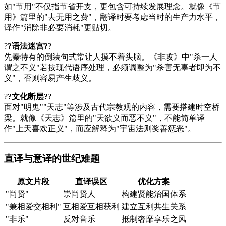
如"节用"不仅指节省开支，更包含可持续发展理念。就像《节
用》篇里的"去无用之费"，翻译时要考虑当时的生产力水平，
译作"消除非必要消耗"更贴切。
?
?语法迷宫?
?
先秦特有的倒装句式常让人摸不着头脑。《
非攻
》中"杀一人
谓之不义"若按现代语序处理，必须调整为"杀害无辜者即为不
义"，否则容易产生歧义。
?
?文化断层?
?
面对"明鬼""天志"等涉及古代宗教观的内容，需要搭建时空桥
梁。就像《天志》篇里的"天欲义而恶不义"，不能简单译
作"上天喜欢正义"，而应解释为"宇宙法则奖善惩恶"。
直译与意译的世纪难题
原文片段
直译误区
优化方案
"尚贤"
崇尚贤人
构建贤能治国体系
"兼相爱交相利"
互相爱互相获利
建立互利共生关系
"非乐"
反对音乐
抵制奢靡享乐之风