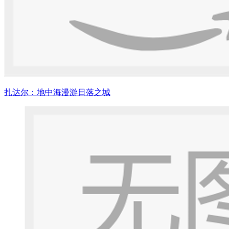
扎达尔：地中海漫游日落之城