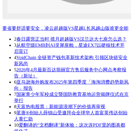
要省要舒适要安全，凌云超越版VS星越L长风越山版谁更全能
2
春日露营正当时 揽月超越版VS汉兰达大七座怎么选？
3
从航空级EMB到AI灵犀座舱，星途EX7以硬核技术开
启盲订
4
VoidChain 全链资产钱包革新技术架构 引领区块链安全
新风尚
5
2026年4月最新百达翡丽官方售后服务中心网点考察报
告（新址）
6
亚马逊海外购发布2025年第四季度「海淘消费趋势新风
向」报告
7
国家青少年军校成立暨国防教育基地运营揭牌仪式在京
举行
8
天富热电股票：新能源浪潮下的价值再审视
9
茗唐®创始人薛锦山受邀拜会全球华人首富英伟达创始
人黄仁勋
10
爱翻译的“文档翻译”新体验：这次连PDF里的图表都