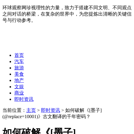
环球观察网珍视理性的力量，致力于搭建不同文明、不同观点
之间对话的桥梁，在复杂的世界中，为您提炼出清晰的关键信
号与行动参考。
首页
汽车
旅游
美食
地产
文娱
商业
即时资讯
当前位置：
主页
>
即时资讯
> 如何破解《[墨子]
(@replace=10001)》古文翻译的千年密码？
如何破解《[墨子]