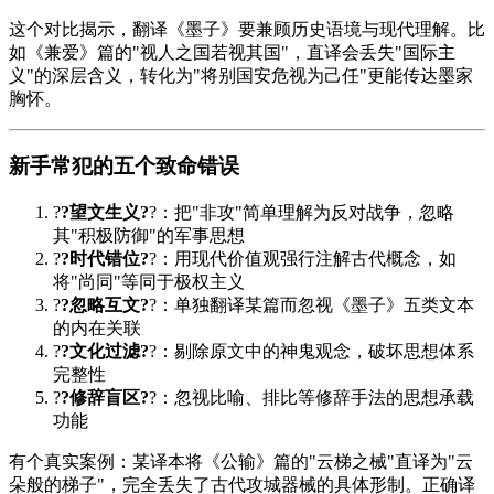
这个对比揭示，翻译《墨子》要兼顾历史语境与现代理解。比
如《兼爱》篇的"视人之国若视其国"，直译会丢失"国际主
义"的深层含义，转化为"将别国安危视为己任"更能传达墨家
胸怀。
新手常犯的五个致命错误
?
?望文生义?
?：把"非攻"简单理解为反对战争，忽略
其"积极防御"的军事思想
?
?时代错位?
?：用现代价值观强行注解古代概念，如
将"尚同"等同于极权主义
?
?忽略互文?
?：单独翻译某篇而忽视《墨子》五类文本
的内在关联
?
?文化过滤?
?：剔除原文中的神鬼观念，破坏思想体系
完整性
?
?修辞盲区?
?：忽视比喻、排比等修辞手法的思想承载
功能
有个真实案例：某译本将《
公输
》篇的"云梯之械"直译为"云
朵般的梯子"，完全丢失了古代攻城器械的具体形制。正确译