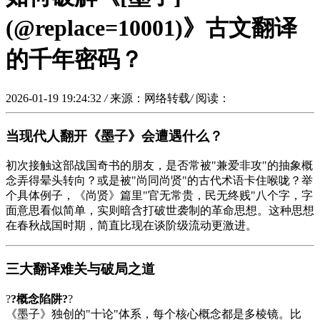
(@replace=10001)》古文翻译
的千年密码？
2026-01-19 19:24:32
/
来源：网络转载
/
阅读：
当现代人翻开《墨子》会遭遇什么？
初次接触这部战国奇书的朋友，是否常被"兼爱非攻"的抽象概
念弄得晕头转向？或是被"尚同尚贤"的古代术语卡住喉咙？举
个具体例子，《尚贤》篇里"官无常贵，民无终贱"八个字，字
面意思看似简单，实则暗含打破世袭制的革命思想。这种思想
在春秋战国时期，简直比现在谈阶级流动更激进。
三大翻译难关与破局之道
?
?概念陷阱?
?
《墨子》独创的"十论"体系，每个核心概念都是多棱镜。比