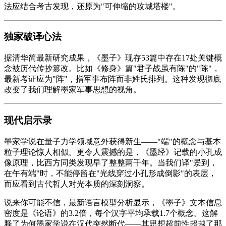
法应结合考古发现，还原为"可伸缩的攻城塔楼"。
独家破译心法
据清华简最新研究成果，《墨子》现存53篇中存在17处关键概
念被历代传抄篡改。比如《
修身
》篇"君子战虽有陈"的"陈"，
最新考证应为"阵"，指军事布阵而非姓氏排列。这种发现彻底
改变了我们理解墨家军事思想的视角。
现代启示录
墨家学说在量子力学领域意外获得新生——"端"的概念与基本
粒子理论惊人相似。更令人震撼的是，《墨经》记载的小孔成
像原理，比西方同类发现早了整整两千年。当我们译"景到，
在午有端"时，不能停留在"光线穿过小孔形成倒影"的表层，
而应看到古代哲人对光本质的深刻洞察。
说来你可能不信，最新语言模型分析显示，《墨子》文本信息
密度是《
论语
》的3.2倍，每个汉字平均承载1.7个概念。这解
释了为何墨家学说在汉代突然断代——其思想超前性超越了那