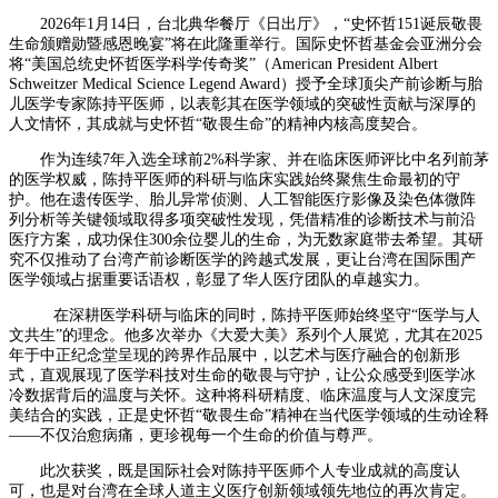
2026年1月14日，台北典华餐厅《日出厅》，“史怀哲151诞辰敬畏
生命颁赠勋暨感恩晚宴”将在此隆重举行。国际史怀哲基金会亚洲分会
将“美国总统史怀哲医学科学传奇奖”（American President Albert
Schweitzer Medical Science Legend Award）授予全球顶尖产前诊断与胎
儿医学专家陈持平医师，以表彰其在医学领域的突破性贡献与深厚的
人文情怀，其成就与史怀哲“敬畏生命”的精神内核高度契合。
作为连续7年入选全球前2%科学家、并在临床医师评比中名列前茅
的医学权威，陈持平医师的科研与临床实践始终聚焦生命最初的守
护。他在遗传医学、胎儿异常侦测、人工智能医疗影像及染色体微阵
列分析等关键领域取得多项突破性发现，凭借精准的诊断技术与前沿
医疗方案，成功保住300余位婴儿的生命，为无数家庭带去希望。其研
究不仅推动了台湾产前诊断医学的跨越式发展，更让台湾在国际围产
医学领域占据重要话语权，彰显了华人医疗团队的卓越实力。
在深耕医学科研与临床的同时，陈持平医师始终坚守“医学与人
文共生”的理念。他多次举办《大爱大美》系列个人展览，尤其在2025
年于中正纪念堂呈现的跨界作品展中，以艺术与医疗融合的创新形
式，直观展现了医学科技对生命的敬畏与守护，让公众感受到医学冰
冷数据背后的温度与关怀。这种将科研精度、临床温度与人文深度完
美结合的实践，正是史怀哲“敬畏生命”精神在当代医学领域的生动诠释
——不仅治愈病痛，更珍视每一个生命的价值与尊严。
此次获奖，既是国际社会对陈持平医师个人专业成就的高度认
可，也是对台湾在全球人道主义医疗创新领域领先地位的再次肯定。