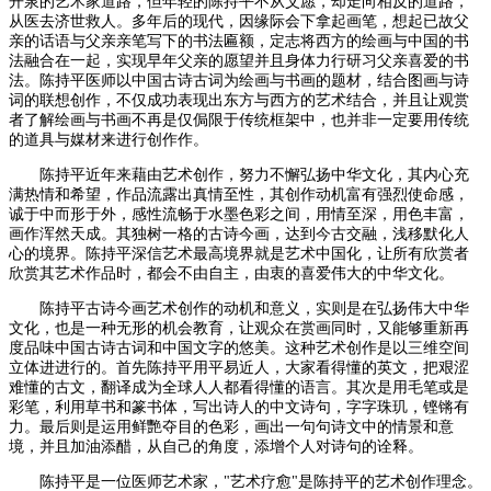
开泉的艺术家道路，但年轻的陈持平不从父愿，却走向相反的道路，
从医去济世救人。多年后的现代，因缘际会下拿起画笔，想起已故父
亲的话语与父亲亲笔写下的书法匾额，定志将西方的绘画与中国的书
法融合在一起，实现早年父亲的愿望并且身体力行研习父亲喜爱的书
法。陈持平医师以中国古诗古词为绘画与书画的题材，结合图画与诗
词的联想创作，不仅成功表现出东方与西方的艺术结合，并且让观赏
者了解绘画与书画不再是仅侷限于传统框架中，也并非一定要用传统
的道具与媒材来进行创作作。
陈持平近年来藉由艺术创作，努力不懈弘扬中华文化，其内心充
满热情和希望，作品流露出真情至性，其创作动机富有强烈使命感，
诚于中而形于外，感性流畅于水墨色彩之间，用情至深，用色丰富，
画作浑然天成。其独树一格的古诗今画，达到今古交融，浅移默化人
心的境界。陈持平深信艺术最高境界就是艺术中国化，让所有欣赏者
欣赏其艺术作品时，都会不由自主，由衷的喜爱伟大的中华文化。
陈持平古诗今画艺术创作的动机和意义，实则是在弘扬伟大中华
文化，也是一种无形的机会教育，让观众在赏画同时，又能够重新再
度品味中国古诗古词和中国文字的悠美。这种艺术创作是以三维空间
立体进进行的。首先陈持平用平易近人，大家看得懂的英文，把艰涩
难懂的古文，翻译成为全球人人都看得懂的语言。其次是用毛笔或是
彩笔，利用草书和篆书体，写出诗人的中文诗句，字字珠玑，铿锵有
力。最后则是运用鲜艷夺目的色彩，画出一句句诗文中的情景和意
境，并且加油添醋，从自己的角度，添增个人对诗句的诠释。
陈持平是一位医师艺术家，"艺术疗愈"是陈持平的艺术创作理念。