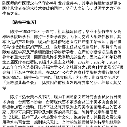
陈医师的行医理念与坚守必将引发行业共鸣，其事迹将继续激励更多
医疗从业者在追求技术突破的同时，坚守人文初心，以医学之力守护
生命之光。
【陈持平简历】
陈持平1953年出生于新竹，祖籍福建仙游，毕业于新竹中学及高
雄医学院医学系。陈持平系医学教授，为阳明交通大学兼任教授。其
本业是妇产科医师，现为台北马偕纪念医院妇产部主治医师，曾经担
任马偕纪念医院妇产部主任，医研部主任及总院副院长。陈持平为国
际知名医学家及产前细胞遗传学诊断学者，在产前诊断镶嵌型染色体
异常有重大发现，因而拯救许多无辜胎儿的生命，因此在2019年获得
第29届医疗奉献奬以表掦其人道主义精神。2022年，2023年，2024，
2025年年均入选美国史丹福大学公布全球百分之2顶尖科学家及全球顶
尖前十万名科学家名单。在2025年公布之终身科学影响力排行榜名列
第36799名。陈持平近年来以「拯救胎儿」为职志，期待成立全球之
「拯救胎儿基金会」，拯救因产前检查发现有异常的胎儿并帮助其父
母。
陈持平热爱美术及书法，现为中国通俗文艺研究会会员及台日美
术协会，台湾艺术协会，台湾现代艺术家恊会及兰阳美术协会会员，
积极参加艺术活动。陈持平祖父陈开泉为上海美专国画组毕业的艺术
家，系李可染同班同学及刘海粟的得意门生。陈持平父亲陈祖儒是一
位书法家。陈持平从小就热爱中华文化，饱读诗书，并且喜欢看父亲
用毛笔书写文章，感到快乐无比。当时的陈祖儒希望陈持平能继承陈