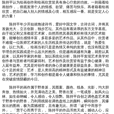
陈持平认为绘画创作和绘画欣赏皆具有身心疗愈的功效。一则藉着绘
画创作，，彻底发泄个人的情感、欲望、痛苦与快乐。再者藉着绘画
欣赏，把自己融入别人的情感及心境，相互感应一番。就是安定人心
的力量！
陈持平年少开始就饱读诗书，爱好中国文学，古诗古词，并将其
发扬光大，立古创新，独步艺坛。其作品有着浓厚的东方文学基底。
由于祖父和父亲都是艺术家，自然而然其基因累积有强大的艺术能
量，能够创出感情丰富，多彩多姿的艺术作品。从其作品中，欣赏者
不难窥一位医师艺术家的人生历程及所传达的理念，就是「热爱生
命，以仁为美。」绘画当初只是是热情又单纯的发泄，也没有既定美
学理念的实践或是什么远大的抱负，但是越画就越有兴趣，就愈认真
起来，以其科学家的本能，加以系统化分析，陈持平发现艺术美学对
创作者与赏析者均双蒙得利。艺术创作及欣赏皆有益于身心健康，助
人延年益寿。尤其是对创作者的身心灵健康更是获益良多。陈持平信
心十足的肯定：艺术，是人类崇高的精神形式及有益健康的精神活
动，艺术的赏析，学习和创作都是最令人健康和快乐的事情，尤其是
在突破疫情阴霾的今日。
陈持平的画作属于野兽派，其图案、颜色、线条、光影，均大胆
奔放、热情如火，并充满动态之美。野兽出笼，一笔成形，如风火山
林、如生命吶喊，令人感动，令人惊艷。陈持平自创之调色盘艺术属
于野兽中的野兽，乃利用残留在调色盘纸上的颜料，瞬间创作，其爆
发出的图画，极为震撼感官，且有趣无比。所谓「诚于中而形于
外」，「慧于心而秀于言」。陈持平的作品浑然天成，撼动人心，应