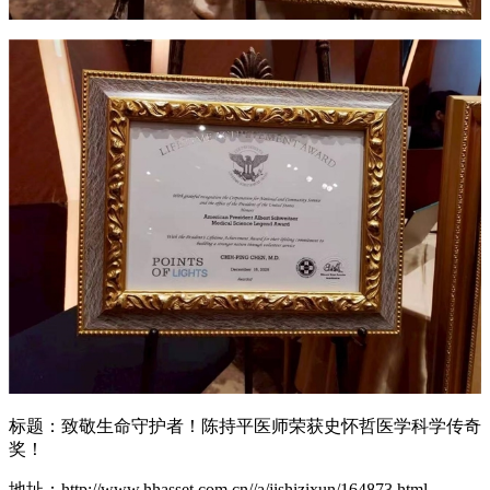
标题：致敬生命守护者！陈持平医师荣获史怀哲医学科学传奇
奖！
地址：http://www.hhasset.com.cn//a/jishizixun/164873.html