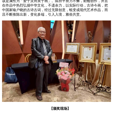
该是属性为「爱于灵而美于画」。陈持平努力不懈，勤勉创作，并且
在作品中热烈弘掦中华文化，不遗余力，以实际行动，古诗今画，把
中国家喻户晓的古诗古词，经过无限创意，蜕变成现代艺术作品，而
且不断推陈出新，变化多端，引入入境，雅俗共赏。
【颁奖现场】