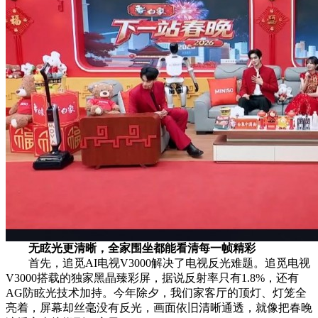
无眩光更清晰，全家围坐都能看清每一帧精彩
首先，追觅AI电视V3000解决了电视反光难题。追觅电视
V3000搭载的独家黑晶臻彩屏，据说反射率只有1.8%，还有
AG防眩光技术加持。今年除夕，我们家客厅的顶灯、灯笼全
亮着，屏幕却丝毫没有反光，画面依旧清晰通透，就像把春晚