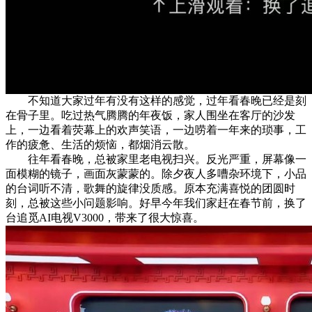
不知道大家过年有没有这样的感觉，过年看春晚已经是刻
在骨子里。吃过热气腾腾的年夜饭，家人围坐在客厅的沙发
上，一边看着荧幕上的欢声笑语，一边唠着一年来的琐事，工
作的疲惫、生活的烦恼，都烟消云散。
往年看春晚，总被家里老电视扫兴。反光严重，屏幕像一
面模糊的镜子，画面灰蒙蒙的。除夕夜人多嘈杂环境下，小品
的台词听不清，歌舞的旋律没质感。原本充满喜悦的团圆时
刻，总被这些小问题影响。好早今年我们家赶在春节前，换了
台追觅AI电视V3000，带来了很大惊喜。