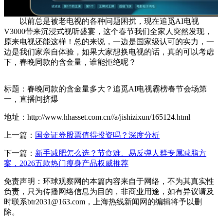
以前总是被老电视的各种问题困扰，现在追觅AI电视
V3000带来沉浸式视听盛宴，这个春节我们全家人突然发现，
原来电视还能这样！总的来说，一边是国家级认可的实力，一
边是我们家亲自体验，如果大家想换电视的话，真的可以考虑
下，春晚同款的含金量，谁能拒绝呢？
标题：春晚同款的含金量多大？追觅AI电视霸榜春节会场第
一，直播间挤爆
地址：http://www.hhasset.com.cn//a/jishizixun/165124.html
上一篇：
国金证券股票值得投资吗？深度分析
下一篇：
新手减肥怎么选？节食难、易反弹人群专属减脂方
案，2026五款热门瘦身产品权威推荐
免责声明：环球观察网的本篇内容来自于网络，不为其真实性
负责，只为传播网络信息为目的，非商业用途，如有异议请及
时联系btr2031@163.com，上海热线新闻网的编辑将予以删
除。