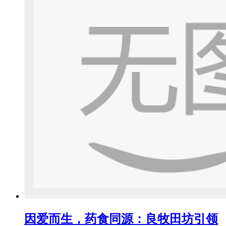
因爱而生，药食同源：良牧田坊引领