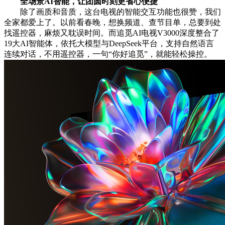
全场景AI智能，让团圆时刻更省心便捷
除了画质和音质，这台电视的智能交互功能也很赞，我们
全家都爱上了。以前看春晚，想换频道、查节目单，总要到处
找遥控器，麻烦又耽误时间。而追觅AI电视V3000深度整合了
19大AI智能体，依托大模型与DeepSeek平台，支持自然语言
连续对话，不用遥控器，一句“你好追觅”，就能轻松操控。