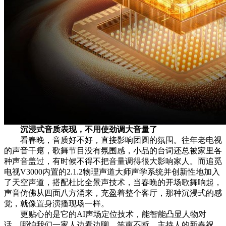
沉浸式音质
表现
，
不用使劲调大音量了
看春晚，音质好不好，直接影响团圆的氛围。往年老电视
的声音干瘪，歌舞节目没有氛围感，小品的台词还总被家里各
种声音盖过，有时候不得不把音量调得很大影响家人。而追觅
电视V3000内置的2.1.2物理声道大师声学系统并创新性地加入
了天空声道，搭配杜比全景声技术，当春晚的开场歌舞响起，
声音仿佛从四面八方涌来，充盈着整个客厅，那种沉浸式的感
觉，就像置身演播现场一样。
更贴心的是它的AI声场定位技术，能智能凸显人物对
话，哪怕我们一家人边看边聊、笑声不断，主持人的新春祝