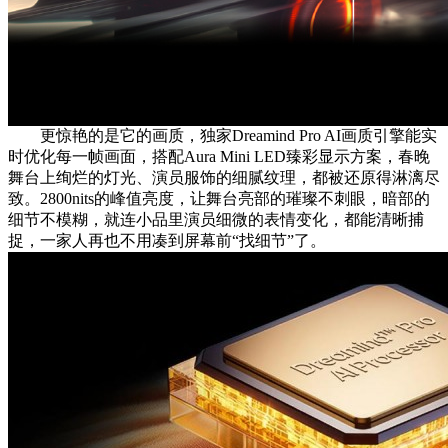
更惊艳的是它的画质，独家Dreamind Pro AI画质引擎能实
时优化每一帧画面，搭配Aura Mini LED臻彩显示方案，春晚
舞台上绚烂的灯光、演员服饰的细腻纹理，都被还原得淋漓尽
致。2800nits的峰值亮度，让舞台亮部的璀璨不刺眼，暗部的
细节不模糊，就连小品里演员细微的表情变化，都能清晰捕
捉，一家人再也不用凑到屏幕前“找细节”了。