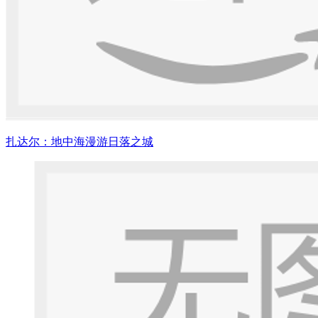
扎达尔：地中海漫游日落之城