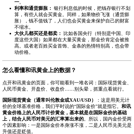
一
。
利率和通货膨胀：
银行利息低的时候，把钱存银行不划
算，有些人就会买黄金。同样，如果物价飞涨（通货膨
胀），钱不值钱了，人们也会买黄金来保护自己的财富
不缩水。
大伙儿都买还是都卖：
比如各国央行（特别是中国、印
度这些大国）如果都在大量买黄金，那金价肯定会被推
高。或者老百姓买金首饰、金条的热情特别高，也会带
动价格。
怎么看懂和讯黄金上的数据？
点开和讯黄金的页面，你可能看到一堆名词：国际现货黄金、
人民币黄金、开盘价、收盘价……别头晕，抓重点看就行。
国际现货黄金（通常叫伦敦金或XAU/USD）
：这是用美元计
价的全球基准价格，我们平时说的“国际金价”就是指它。
和讯
黄金价格上的人民币计价黄金，基本就是在国际金价的基础
上，结合人民币对美元的汇率算出来的
。所以，国内金价受两
个因素影响：一是国际金价本身涨不涨，二是人民币兑美元是
升值还是贬值。