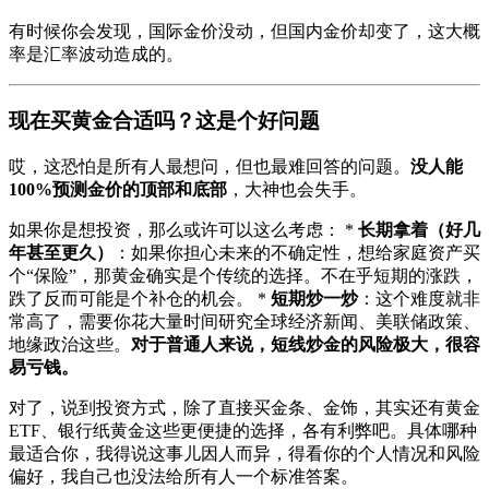
有时候你会发现，国际金价没动，但国内金价却变了，这大概
率是汇率波动造成的。
现在买黄金合适吗？这是个好问题
哎，这恐怕是所有人最想问，但也最难回答的问题。
没人能
100%预测金价的顶部和底部
，大神也会失手。
如果你是想投资，那么或许可以这么考虑： *
长期拿着（好几
年甚至更久）
：如果你担心未来的不确定性，想给家庭资产买
个“保险”，那黄金确实是个传统的选择。不在乎短期的涨跌，
跌了反而可能是个补仓的机会。 *
短期炒一炒
：这个难度就非
常高了，需要你花大量时间研究全球经济新闻、美联储政策、
地缘政治这些。
对于普通人来说，短线炒金的风险极大，很容
易亏钱。
对了，说到投资方式，除了直接买金条、金饰，其实还有黄金
ETF、银行纸黄金这些更便捷的选择，各有利弊吧。具体哪种
最适合你，我得说这事儿因人而异，得看你的个人情况和风险
偏好，我自己也没法给所有人一个标准答案。