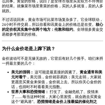
么回事。黄金的价格，说白了是全球市场里买卖双方不停博弈
的结果。就像菜市场里青菜的价格，买的人多就涨，卖的人多
就跌。
不过话说回来，黄金市场可比菜市场复杂多了。它全球联动，
24小时不停交易，所以你看和讯黄金上的价格总是在变。
核心
的定价权其实集中在两个地方：伦敦和纽约
。全球很多黄金交
易都参考那里的价格。
为什么金价老是上蹿下跳？
金价波动可不是无缘无故的，它背后有好几个推手。咱们来捋
一捋最主要的几个：
美元的强弱：
这可能是最直接的因素了。
黄金通常和美
元对着干
，美元强，金价就容易跌；美元走弱，大家就
更愿意买黄金来保值，金价就上去。所以你关心金价的
话，也得时不时看看美元指数。
世界大事和恐慌情绪：
打仗了、金融危机了、疫情来
了……每当这种时候，大家心里发慌，就会跑去买黄金
这个“避风港”。
恐慌情绪是金价上涨最猛的催化剂之