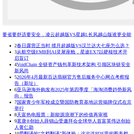
要省要舒适要安全，凌云超越版VS星越L长风越山版谁更全能
2
春日露营正当时 揽月超越版VS汉兰达大七座怎么选？
3
从航空级EMB到AI灵犀座舱，星途EX7以硬核技术开
启盲订
4
VoidChain 全链资产钱包革新技术架构 引领区块链安全
新风尚
5
2026年4月最新百达翡丽官方售后服务中心网点考察报
告（新址）
6
亚马逊海外购发布2025年第四季度「海淘消费趋势新风
向」报告
7
国家青少年军校成立暨国防教育基地运营揭牌仪式在京
举行
8
天富热电股票：新能源浪潮下的价值再审视
9
茗唐®创始人薛锦山受邀拜会全球华人首富英伟达创始
人黄仁勋
10
爱翻译的“文档翻译”新体验：这次连PDF里的图表都