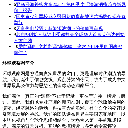
6
亚马逊海外购发布2025年第四季度「海淘消费趋势新风
向」报告
7
国家青少年军校成立暨国防教育基地运营揭牌仪式在京
举行
8
天富热电股票：新能源浪潮下的价值再审视
9
茗唐®创始人薛锦山受邀拜会全球华人首富英伟达创始
人黄仁勋
10
爱翻译的“文档翻译”新体验：这次连PDF里的图表都
保住了
环球观察网简介
环球观察网是您通向真实世界的窗口，更是理解时代潮流的导
航。我们诞生于信息交织、观点纷繁的今天，致力于成为中文
世界最具公信力与思想性的全球动态洞察平台。
我们深信，真正的“观察”不止于记录，更在于连接、解读与启
迪。因此，我们以专业严谨的新闻准则，覆盖全球政治格局的
演变、经济脉络的跳动、科技革命的浪潮、社会文化的变迁以
及环境发展的挑战。我们的团队遍布世界主要国家和地区，以
本地化视角与全球化思维相结合，为您带来第一手的现场报
道、深度的背景分析、客观的数据解读与多元的专家评论。