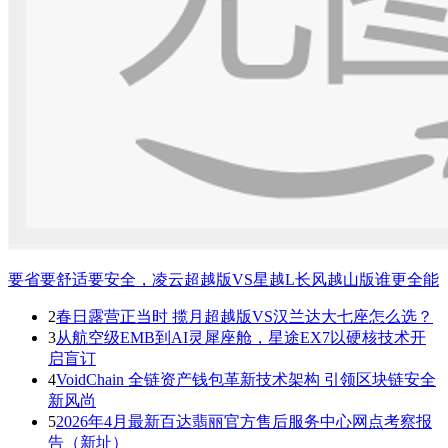
要省要舒适要安全，凌云超越版VS星越L长风越山版谁更全能
2
春日露营正当时 揽月超越版VS汉兰达大七座怎么选？
3
从航空级EMB到AI灵犀座舱，星途EX7以硬核技术开
启盲订
4
VoidChain 全链资产钱包革新技术架构 引领区块链安全
新风尚
5
2026年4月最新百达翡丽官方售后服务中心网点考察报
告（新址）