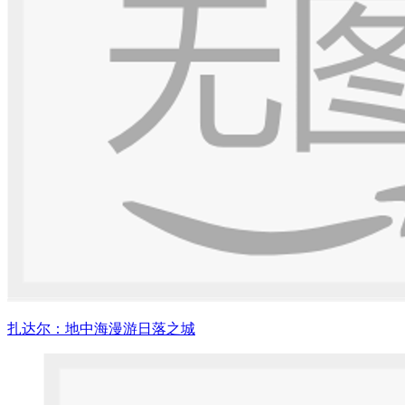
扎达尔：地中海漫游日落之城